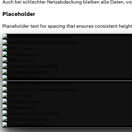
Auch bei schlechter Netzabdeckung bleiben alle Daten, von
Placeholder
Placeholder text for spacing that ensures consistent height