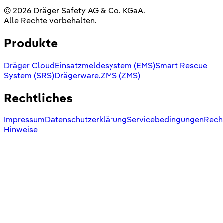
© 2026 Dräger Safety AG & Co. KGaA.
Alle Rechte vorbehalten.
Produkte
Dräger Cloud
Einsatzmeldesystem (EMS)
Smart Rescue
System (SRS)
Drägerware.ZMS (ZMS)
Rechtliches
Impressum
Datenschutzerklärung
Servicebedingungen
Rech
Hinweise